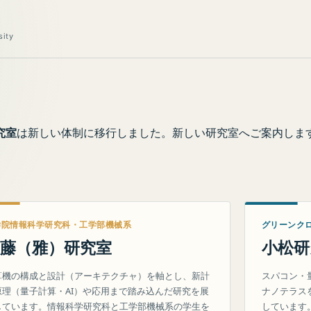
sity
究室
は新しい体制に移行しました。新しい研究室へご案内しま
学院情報科学研究科・工学部機械系
グリーンク
藤（雅）研究室
小松研
算機の構成と設計（アーキテクチャ）を軸とし、新計
スパコン・
原理（量子計算・AI）や応用まで踏み込んだ研究を展
ナノテラス
しています。情報科学研究科と工学部機械系の学生を
しています