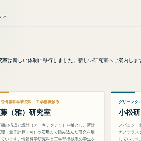
sity
究室
は新しい体制に移行しました。新しい研究室へご案内しま
学院情報科学研究科・工学部機械系
グリーンク
藤（雅）研究室
小松研
算機の構成と設計（アーキテクチャ）を軸とし、新計
スパコン・
原理（量子計算・AI）や応用まで踏み込んだ研究を展
ナノテラス
しています。情報科学研究科と工学部機械系の学生を
しています