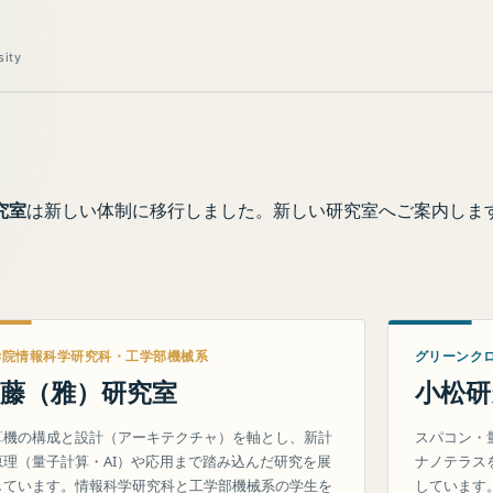
sity
究室
は新しい体制に移行しました。新しい研究室へご案内しま
学院情報科学研究科・工学部機械系
グリーンク
藤（雅）研究室
小松研
算機の構成と設計（アーキテクチャ）を軸とし、新計
スパコン・
原理（量子計算・AI）や応用まで踏み込んだ研究を展
ナノテラス
しています。情報科学研究科と工学部機械系の学生を
しています