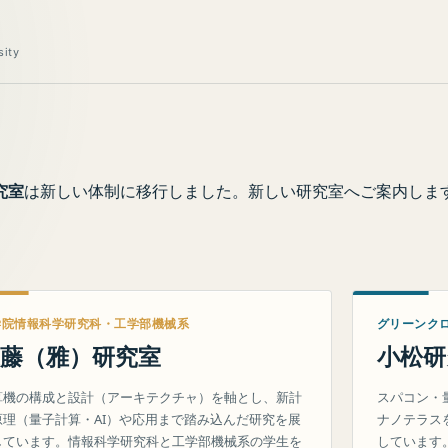
sity
究室
は新しい体制に移行しました。新しい研究室へご案内しま
学院情報科学研究科・工学部機械系
グリーンク
藤（雅）研究室
小松研
算機の構成と設計（アーキテクチャ）を軸とし、新計
スパコン・
原理（量子計算・AI）や応用まで踏み込んだ研究を展
ナノテラス
しています。情報科学研究科と工学部機械系の学生を
しています