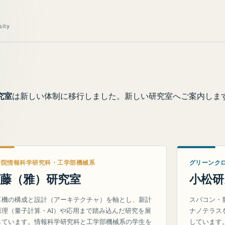
sity
究室
は新しい体制に移行しました。新しい研究室へご案内しま
学院情報科学研究科・工学部機械系
グリーンク
藤（雅）研究室
小松研
算機の構成と設計（アーキテクチャ）を軸とし、新計
スパコン・
原理（量子計算・AI）や応用まで踏み込んだ研究を展
ナノテラス
しています。情報科学研究科と工学部機械系の学生を
しています