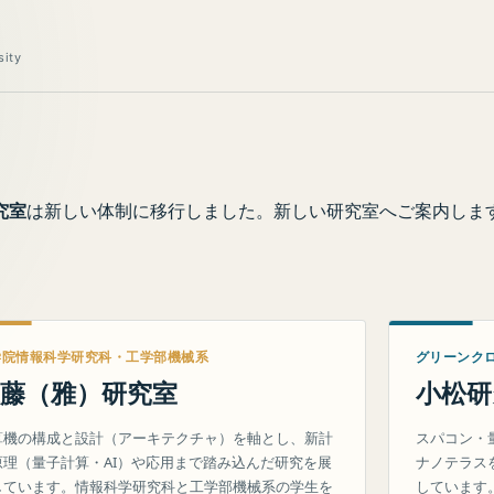
sity
究室
は新しい体制に移行しました。新しい研究室へご案内しま
学院情報科学研究科・工学部機械系
グリーンク
藤（雅）研究室
小松研
算機の構成と設計（アーキテクチャ）を軸とし、新計
スパコン・
原理（量子計算・AI）や応用まで踏み込んだ研究を展
ナノテラス
しています。情報科学研究科と工学部機械系の学生を
しています